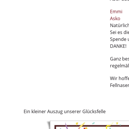
Emmi
Asko
Natürlic
Sei es d
Spende u
DANKE!
Ganz bes
regelmäß
Wir hoff
Fellnase
Ein kleiner Auszug unserer Glücksfelle