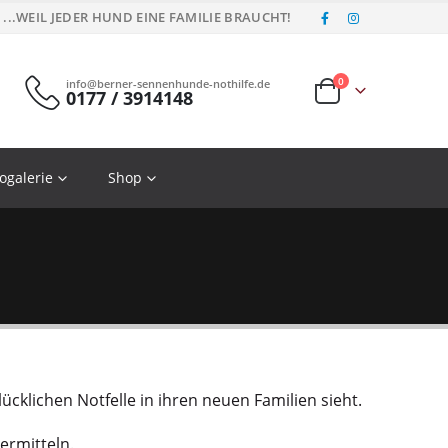
...WEIL JEDER HUND EINE FAMILIE BRAUCHT!
0
info@berner-sennenhunde-nothilfe.de
0177 / 3914148
ogalerie
Shop
ücklichen Notfelle in ihren neuen Familien sieht.
ermitteln.