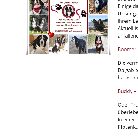
Einige d
Unser ga
ihrem L
Aktuell 
anfallen
Boomer –
Die verm
Da gab e
haben dur
Buddy – 
Oder Tru
überleb
In einer
Pfotenku