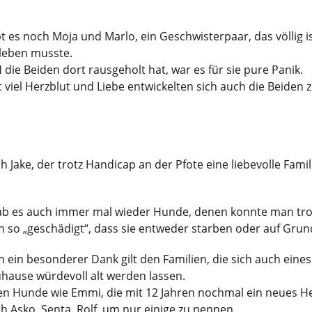
t es noch Moja und Marlo, ein Geschwisterpaar, das völlig is
leben musste.
 die Beiden dort rausgeholt hat, war es für sie pure Panik.
 viel Herzblut und Liebe entwickelten sich auch die Beiden z
h Jake, der trotz Handicap an der Pfote eine liebevolle Fami
ab es auch immer mal wieder Hunde, denen konnte man trotz
n so „geschädigt“, dass sie entweder starben oder auf Gru
 ein besonderer Dank gilt den Familien, die sich auch ein
hause würdevoll alt werden lassen.
n Hunde wie Emmi, die mit 12 Jahren nochmal ein neues H
h Asko, Senta, Rolf, um nur einige zu nennen.