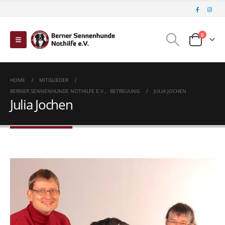
0
HOME
MITGLIEDER
BERNER SENNENHUNDE NOTHILFE E.V.
,
BETREUUNG
JULIA JOCHEN
Julia Jochen