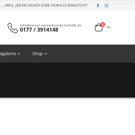
...WEIL JEDER HUND EINE FAMILIE BRAUCHT!
0
info@berner-sennenhunde-nothilfe.de
0177 / 3914148
ogalerie
Shop