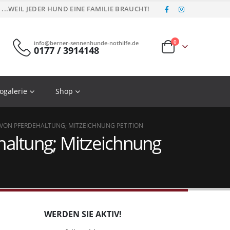
...WEIL JEDER HUND EINE FAMILIE BRAUCHT!
0
info@berner-sennenhunde-nothilfe.de
0177 / 3914148
ogalerie
Shop
 VON PFERDEHALTUNG; MITZEICHNUNG PETITION
haltung; Mitzeichnung
WERDEN SIE AKTIV!