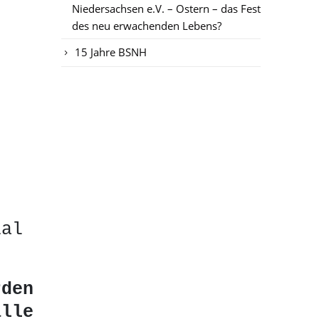
Niedersachsen e.V. – Ostern – das Fest
des neu erwachenden Lebens?
15 Jahre BSNH
r
ial
rden
alle