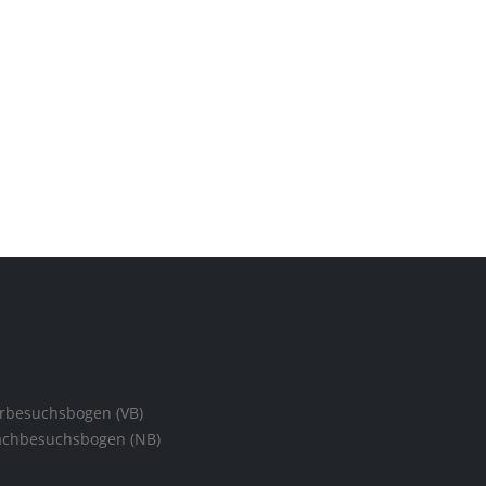
rbesuchsbogen (VB)
chbesuchsbogen (NB)