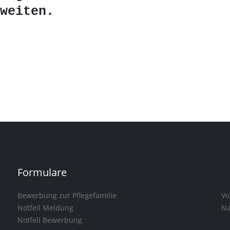
weiten.
Formulare
Bewerbung zur Pflegefamilie
Vo
Notfell Meldung
Na
Notfell Bewerbung