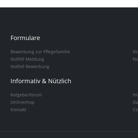
Formulare
Bewerbung zur Pflegefamilie
Vo
Notfell Meldung
Na
Notfell Bewerbung
Informativ & Nützlich
Ratgeberforum
Im
Onlineshop
Da
Kontakt
Co