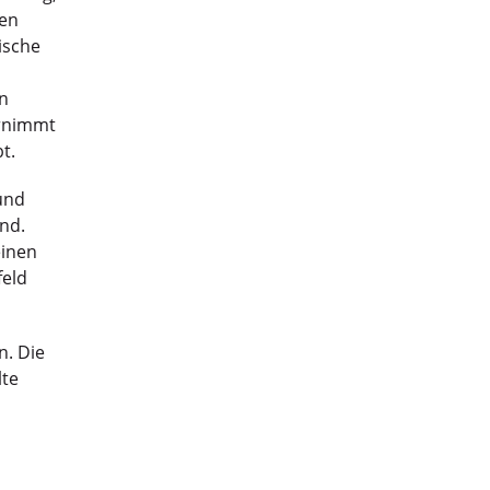
ten
ische
an
ernimmt
t.
und
nd.
einen
feld
n. Die
lte