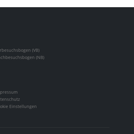
rbesuchsbogen (VB)
chbesuchsbogen (NB)
pressum
tenschutz
okie Einstellungen