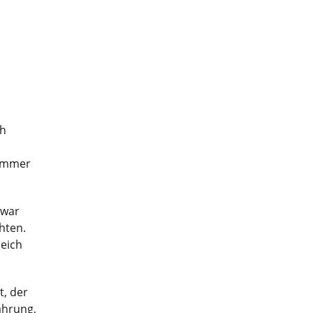
ch
 immer
 war
hten.
eich
t, der
ahrung,