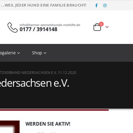
...WEIL JEDER HUND EINE FAMILIE BRAUCHT!
0
info@berner-sennenhunde-nothilfe.de
0177 / 3914148
ogalerie
Shop
VERBAND NIEDERSACHSEN E.V. 11.12.2020
dersachsen e.V.
WERDEN SIE AKTIV!