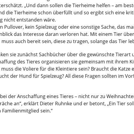
terschätzt. „Und dann sollen die Tierheime helfen – am bes
d die Tierheime schon überfüllt und so ergibt sich eine krit
ng nicht entstanden wäre.
n Pullover, kein Spielzeug oder eine sonstige Sache, das m
nblick das Interesse daran verloren hat. Mit einem Tier üb
uss auch bereit sein, diese zu tragen, solange das Tier leb
nken sie zunächst Sachbücher über die gewünschte Tierart 
chaffung des Tieres organisieren sie gemeinsam mit ihrem Ki
 muss die Voliere für die Kleintiere sein? Braucht die Katze 
ht der Hund für Spielzeug? All diese Fragen sollten im Vor
 bei der Anschaffung eines Tieres – nicht nur zu Weihnachte
he an“, erklärt Dieter Ruhnke und er betont, „Ein Tier sol
Familienmitglied sein.“