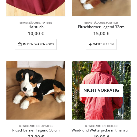
BERNER LÄDCHEN
,
TEXTILIEN
BERNER LÄDCHEN
,
SONSTIGES
Halstuch
Plüschberner liegend 32cm
10,00
€
15,00
€
IN DEN WARENKORB
WEITERLESEN
NICHT VORRÄTIG
BERNER LÄDCHEN
,
SONSTIGES
BERNER LÄDCHEN
,
TEXTILIEN
Plüschberner liegend 50 cm
Wind- und Wetterjacke mit herausnehmbarer Fleecejacke XXXL
22,00
€
40,00
€