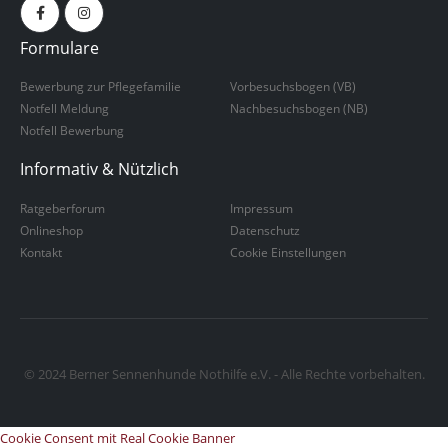
Formulare
Bewerbung zur Pflegefamilie
Vorbesuchsbogen (VB)
Notfell Meldung
Nachbesuchsbogen (NB)
Notfell Bewerbung
Informativ & Nützlich
Ratgeberforum
Impressum
Onlineshop
Datenschutz
Kontakt
Cookie Einstellungen
© 2024 Berner Sennenhunde Nothilfe e.V. - Alle Rechte vorbehalten.
Cookie Consent mit Real Cookie Banner